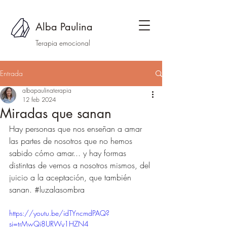
Alba Paulina
Terapia emocional
Entrada
albapaulinaterapia
12 feb 2024
Miradas que sanan
Hay personas que nos enseñan a amar 
las partes de nosotros que no hemos 
sabido cómo amar... y hay formas 
distintas de vernos a nosotros mismos, del 
juicio a la aceptación, que también 
sanan. 
#luzalasombra
https://youtu.be/idTYncmdPAQ?
si=trMwQi8URWy1HZN4