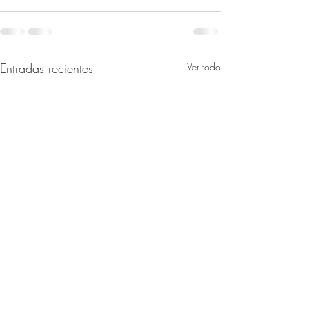
Entradas recientes
Ver todo
Contener