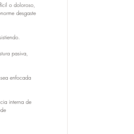
ícil o doloroso, 
 enorme desgaste 
istiendo.
stura pasiva, 
e sea enfocada 
cia interna de 
ede 