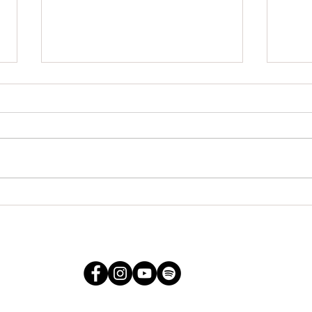
Cont
Conten
apresu
Conflicto y conciencia