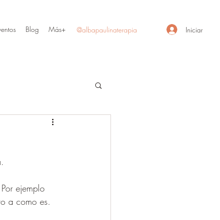
ventos
Blog
Más+
Iniciar
@albapaulinaterapia
a.
 Por ejemplo 
to a como es.