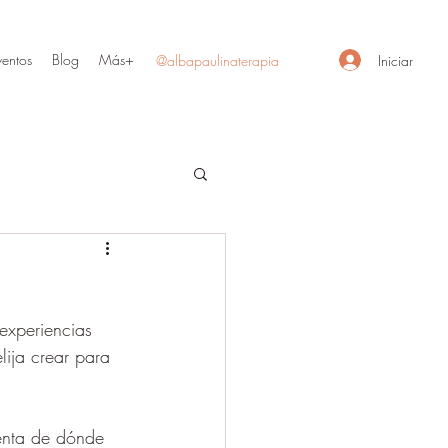
ventos
Blog
Más+
Iniciar
@albapaulinaterapia
experiencias 
lija crear para 
uenta de dónde 