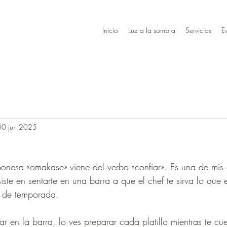
Inicio
Luz a la sombra
Servicios
E
30 jun 2025
ponesa «omakase» viene del verbo «confiar». Es una de mis 
iste en sentarte en una barra a que el chef te sirva lo que e
es de temporada. 
ar en la barra, lo ves preparar cada platillo mientras te c