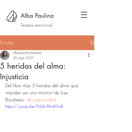
Alba Paulina
Terapia emocional
Entrada
albapaulinaterapia
20 sept 2021
5 heridas del alma:
Injusticia
Del libro «Las 5 heridas del alma que 
impiden ser uno mismo» de Lise 
Bourbeau. 
#luzalasombra
https://youtu.be/N6fn5KnkOn8