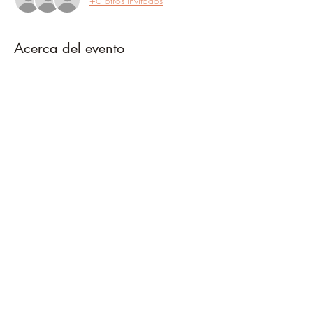
+6 otros invitados
Acerca del evento
El taller se llevará a cabo vía Zoom y consta 
de 2 sesiones: una el martes 27 y la otra el 
jueves 29 de mayo del 2025. El horario es de 
10am a 12pm, hora de la Ciudad de México. 
Las clases se quedarán grabadas para repaso 
durante una semana posterior al taller.
Compartir este evento