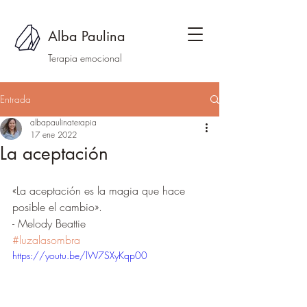
Alba Paulina
Terapia emocional
Entrada
albapaulinaterapia
17 ene 2022
La aceptación
«La aceptación es la magia que hace 
posible el cambio». 
- Melody Beattie 
#luzalasombra
https://youtu.be/lW7SXyKqp00