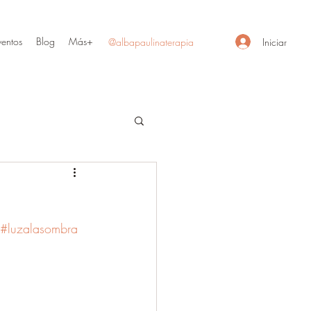
ventos
Blog
Más+
Iniciar
@albapaulinaterapia
#luzalasombra