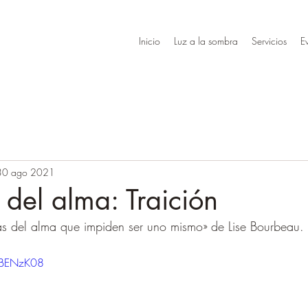
Inicio
Luz a la sombra
Servicios
E
30 ago 2021
 del alma: Traición
das del alma que impiden ser uno mismo» de Lise Bourbeau. 
ZBENzK08